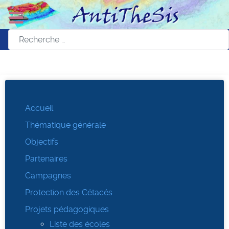
Accueil
Thématique générale
Objectifs
Partenaires
Campagnes
Protection des Cétacés
Projets pédagogiques
Liste des écoles