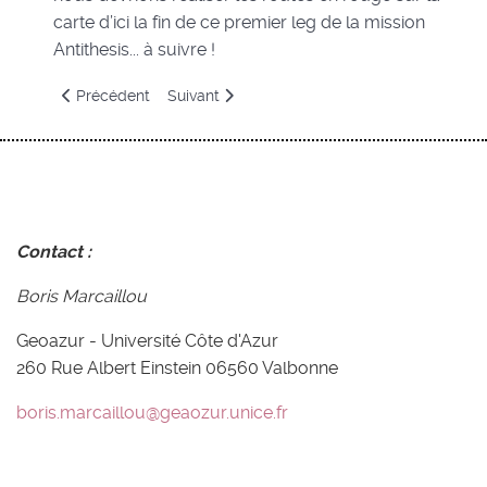
carte d’ici la fin de ce premier leg de la mission
Antithesis... à suivre !
Article précédent : Chirp - Chirp ou le sondeur de sédiment
Article suivant : Les audio-conférences du c
Précédent
Suivant
Contact :
Boris Marcaillou
Geoazur - Université Côte d'Azur
260 Rue Albert Einstein 06560 Valbonne
boris.marcaillou@geaozur.unice.fr